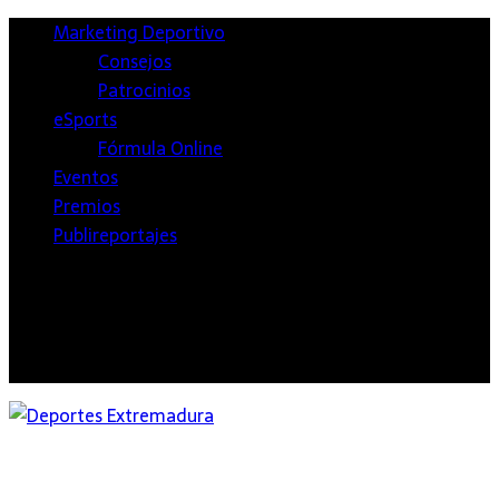
Marketing Deportivo
Consejos
Patrocinios
eSports
Fórmula Online
Eventos
Premios
Publireportajes
Twitter
Facebook
Instagram
Youtube