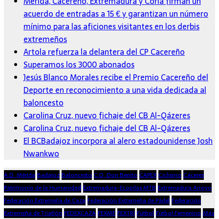
Mérida, Cacereño, Extremadura y Coria firman un
acuerdo de entradas a 15 € y garantizan un número
mínimo para las aficiones visitantes en los derbis
extremeños
Artola refuerza la delantera del CP Cacereño
Superamos los 3000 abonados
Jesús Blanco Morales recibe el Premio Cacereño del
Deporte en reconocimiento a una vida dedicada al
baloncesto
Carolina Cruz, nuevo fichaje del CB Al-Qázeres
Carolina Cruz, nuevo fichaje del CB Al-Qázeres
El BCBadajoz incorpora al alero estadounidense Josh
Nwankwo
A.D. Mérida
Badajoz
Baloncesto
C.D. Don Benito
CAPEX
Ciclismo
Cáceres
Patrimonio de la Humanidad
Extremadura-Ecopilas MTB
Extremadura Arroyo
Federación Extremeña de Caza
Federación Extremeña de Pádel
Federación
Extremeña de Triatlón
FEDEXCAZA
FEXME
FEXTRI
Fútbol
Fútbol Femenino
Más