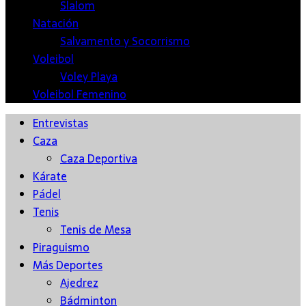
Slalom
Natación
Salvamento y Socorrismo
Voleibol
Voley Playa
Voleibol Femenino
Entrevistas
Caza
Caza Deportiva
Kárate
Pádel
Tenis
Tenis de Mesa
Piraguismo
Más Deportes
Ajedrez
Bádminton