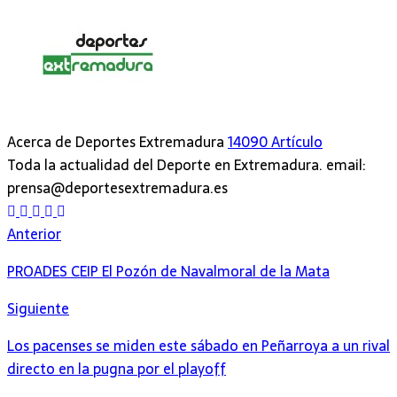
Acerca de Deportes Extremadura
14090 Artículo
Toda la actualidad del Deporte en Extremadura. email:
prensa@deportesextremadura.es
Sitio
Facebook
Instagram
Twitter
YouTube
web
Anterior
PROADES CEIP El Pozón de Navalmoral de la Mata
Siguiente
Los pacenses se miden este sábado en Peñarroya a un rival
directo en la pugna por el playoff