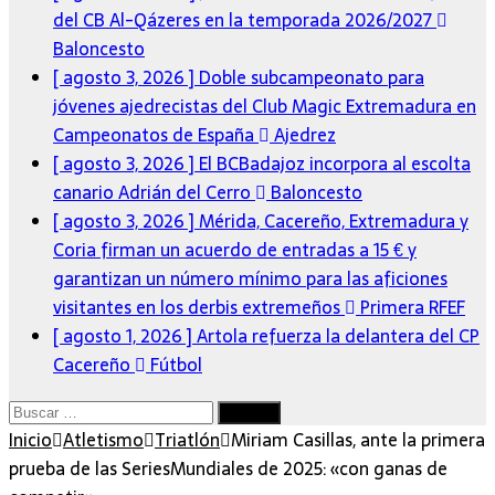
del CB Al-Qázeres en la temporada 2026/2027
Baloncesto
[ agosto 3, 2026 ]
Doble subcampeonato para
jóvenes ajedrecistas del Club Magic Extremadura en
Campeonatos de España
Ajedrez
[ agosto 3, 2026 ]
El BCBadajoz incorpora al escolta
canario Adrián del Cerro
Baloncesto
[ agosto 3, 2026 ]
Mérida, Cacereño, Extremadura y
Coria firman un acuerdo de entradas a 15 € y
garantizan un número mínimo para las aficiones
visitantes en los derbis extremeños
Primera RFEF
[ agosto 1, 2026 ]
Artola refuerza la delantera del CP
Cacereño
Fútbol
Buscar:
Inicio
Atletismo
Triatlón
Miriam Casillas, ante la primera
prueba de las SeriesMundiales de 2025: «con ganas de