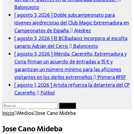
Baloncesto
[ agosto 3, 2026 ]
Doble subcampeonato para
jóvenes ajedrecistas del Club Magic Extremadura en
Campeonatos de España
Ajedrez
[ agosto 3, 2026 ]
El BCBadajoz incorpora al escolta
canario Adrián del Cerro
Baloncesto
[ agosto 3, 2026 ]
Mérida, Cacereño, Extremadura y
Coria firman un acuerdo de entradas a 15 € y
garantizan un número mínimo para las aficiones
visitantes en los derbis extremeños
Primera RFEF
[ agosto 1, 2026 ]
Artola refuerza la delantera del CP
Cacereño
Fútbol
Buscar:
Inicio
Medios
Jose Cano Mideba
Jose Cano Mideba