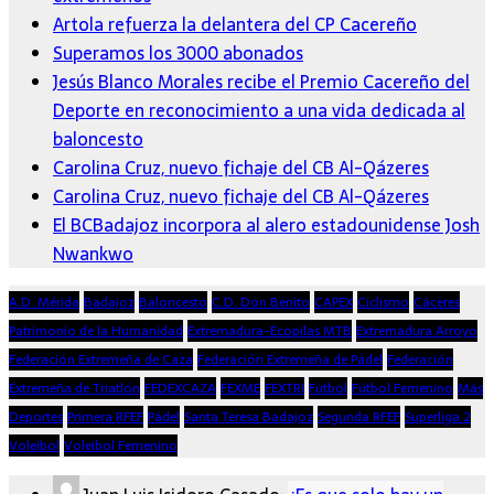
Artola refuerza la delantera del CP Cacereño
Superamos los 3000 abonados
Jesús Blanco Morales recibe el Premio Cacereño del
Deporte en reconocimiento a una vida dedicada al
baloncesto
Carolina Cruz, nuevo fichaje del CB Al-Qázeres
Carolina Cruz, nuevo fichaje del CB Al-Qázeres
El BCBadajoz incorpora al alero estadounidense Josh
Nwankwo
A.D. Mérida
Badajoz
Baloncesto
C.D. Don Benito
CAPEX
Ciclismo
Cáceres
Patrimonio de la Humanidad
Extremadura-Ecopilas MTB
Extremadura Arroyo
Federación Extremeña de Caza
Federación Extremeña de Pádel
Federación
Extremeña de Triatlón
FEDEXCAZA
FEXME
FEXTRI
Fútbol
Fútbol Femenino
Más
Deportes
Primera RFEF
Pádel
Santa Teresa Badajoz
Segunda RFEF
Superliga 2
Voleibol
Voleibol Femenino