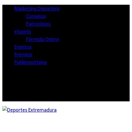
Marketing Deportivo
Consejos
Patrocinios
eSports
Fórmula Online
Eventos
Premios
Publireportajes
Twitter
Facebook
Instagram
Youtube