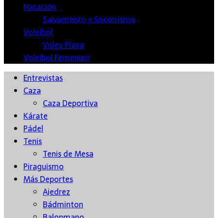
Natación
Salvamento y Socorrismo
Voleibol
Voley Playa
Voleibol Femenino
Entrevistas
Caza
Caza Deportiva
Kárate
Pádel
Tenis
Tenis de Mesa
Piraguismo
Más Deportes
Ajedrez
Bádminton
Balonmano